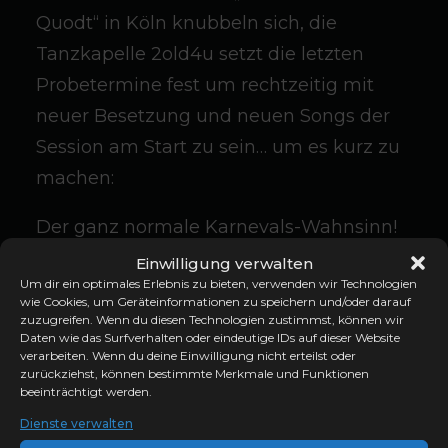
Quodt“ in Köln knubbeln sich, die
Tanzkapelle 2old4u setzt die letzten
Probetermine fest um rechtzeitig mit
neuer Besetzung und neuen Songs der
Session am Start zu sein… um es kurz zu
machen:
Der ganz normale Karnevals-Wahnsinn!
Einwilligung verwalten
Um dir ein optimales Erlebnis zu bieten, verwenden wir Technologien
wie Cookies, um Geräteinformationen zu speichern und/oder darauf
zuzugreifen. Wenn du diesen Technologien zustimmst, können wir
Daten wie das Surfverhalten oder eindeutige IDs auf dieser Website
verarbeiten. Wenn du deine Einwilligung nicht erteilst oder
zurückziehst, können bestimmte Merkmale und Funktionen
KARNEVAL
ORCHESTER MARKUS QUODT
beeinträchtigt werden.
TANZKAPELLE 2OLD4U
Dienste verwalten