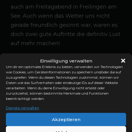
auch am Freitagabend in Freilingen am
See. Auch wenn das Wetter uns nicht
gerade freundlich gesinnt war, waren es
doch zwei gute Auftritte die definitiv Lust
auf mehr machen!
Einwilligung verwalten
Um dir ein optimales Erlebnis zu bieten, verwenden wir Technologien
wie Cookies, um Geräteinformationen zu speichern und/oder darauf
zuzugreifen. Wenn du diesen Technologien zustimmst, können wir
Daten wie das Surfverhalten oder eindeutige IDs auf dieser Website
verarbeiten. Wenn du deine Einwilligung nicht erteilst oder
LIVE
TANZKAPELLE
zurückziehst, können bestimmte Merkmale und Funktionen
beeinträchtigt werden.
Dienste verwalten
Akzeptieren