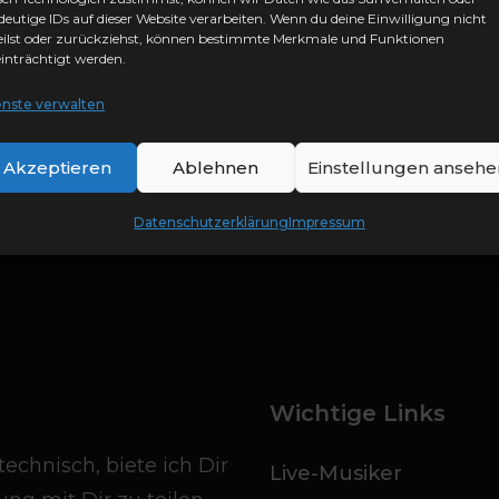
deutige IDs auf dieser Website verarbeiten. Wenn du deine Einwilligung nicht
eilst oder zurückziehst, können bestimmte Merkmale und Funktionen
inträchtigt werden.
ondermann
enste verwalten
Akzeptieren
Ablehnen
Einstellungen ansehe
LLE 2OLD4U
Datenschutzerklärung
Impressum
Wichtige Links
echnisch, biete ich Dir
Live-Musiker