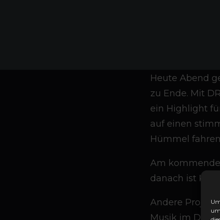
Heute Abend ge
zu Ende. Mit D
ein Highlight f
auf einen stim
Hümmel fahren
Am kommenden S
danach ist Kirm
Andere Projekt
Um 
um 
Musik im Duo T
die