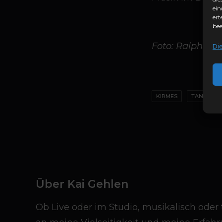
ein
ert
bee
Foto: Ralph S
Di
KIRMES
TANZKAPE
Über Kai Gehlen
Ob Live oder im Studio, musikalisch oder t