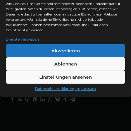
Albums „Was wäre wenn“. Gut ein Jahr
wie Cookies, um Geräteinformationen zu speichern und/oder darauf
zuzugreifen. Wenn du diesen Technologien zustimmst, können wir
später kann ich erste Eindrücke
Daten wie das Surfverhalten oder eindeutige IDs auf dieser Website
präsentieren. Jetzt bekommt alles noch
verarbeiten. Wenn du deine Einwilligung nicht erteilst oder
zurückziehst, können bestimmte Merkmale und Funktionen
den letzten Schliff und geht nächste
beeinträchtigt werden.
Woche in Druck… Ein gutes Gefühl!!
Dienste verwalten
Akzeptieren
Ablehnen
Einstellungen ansehen
DEUTSCH ROCK
POP MUSIK
SONGWRITING
Datenschutzerklärung
Impressum