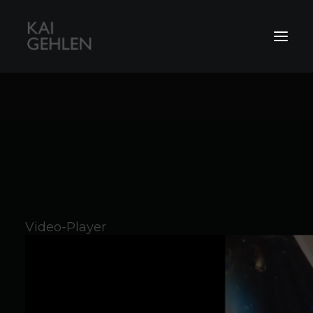
Live-Musiker
RecKG-Studio
Coachings
Video-Player