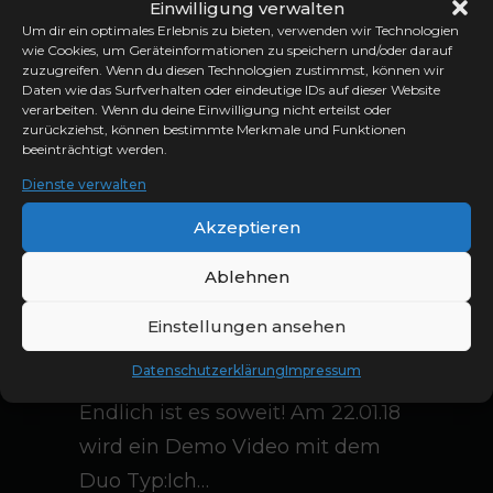
Einwilligung verwalten
Um dir ein optimales Erlebnis zu bieten, verwenden wir Technologien
wie Cookies, um Geräteinformationen zu speichern und/oder darauf
zuzugreifen. Wenn du diesen Technologien zustimmst, können wir
Daten wie das Surfverhalten oder eindeutige IDs auf dieser Website
verarbeiten. Wenn du deine Einwilligung nicht erteilst oder
zurückziehst, können bestimmte Merkmale und Funktionen
beeinträchtigt werden.
Dienste verwalten
Akzeptieren
Ablehnen
Sachen packen für
Einstellungen ansehen
Video Recording
Datenschutzerklärung
Impressum
Endlich ist es soweit! Am 22.01.18
wird ein Demo Video mit dem
Duo Typ:Ich…